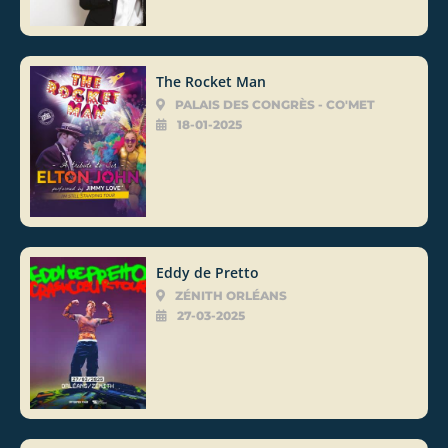
The Rocket Man
PALAIS DES CONGRÈS - CO'MET
18-01-2025
Eddy de Pretto
ZÉNITH ORLÉANS
27-03-2025