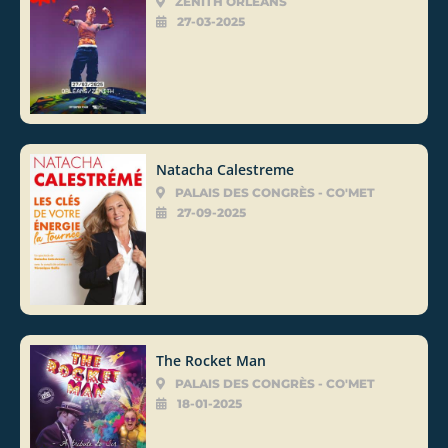
ZÉNITH ORLÉANS
27-03-2025
Natacha Calestreme
PALAIS DES CONGRÈS - CO'MET
27-09-2025
The Rocket Man
PALAIS DES CONGRÈS - CO'MET
18-01-2025