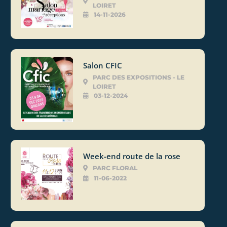
LOIRET
14-11-2026
Salon CFIC
PARC DES EXPOSITIONS - LE
LOIRET
03-12-2024
Week-end route de la rose
PARC FLORAL
11-06-2022