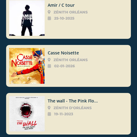
Amir / C tour
ZÉNITH ORLÉANS
25-10-2025
Casse Noisette
ZÉNITH ORLÉANS
02-01-2026
The wall - The Pink Flo...
ZÉNITH D'ORLÉANS
19-11-2023