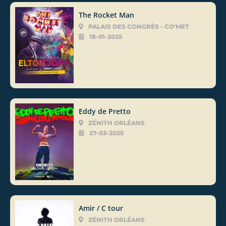
The Rocket Man
PALAIS DES CONGRÈS - CO'MET
18-01-2025
Eddy de Pretto
ZÉNITH ORLÉANS
27-03-2025
Amir / C tour
ZÉNITH ORLÉANS