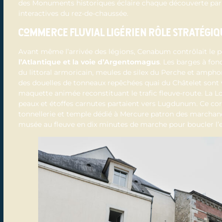
des Monuments historiques éclaire chaque découverte par 
interactives du rez-de-chaussée.
Commerce fluvial ligérien rôle stratégiqu
Avant même l’arrivée des légions, Cenabum contrôlait le p
l’Atlantique et la voie d’Argentomagus
. Les barges à fon
du littoral armoricain, meules de silex du Perche et amphor
des douelles de tonneaux repêchées quai du Châtelet sont v
maquette animée reconstituant le trafic fleuve-route. La Loi
peaux et étoffes carnutes partaient vers Lugdunum. Ce corrid
tonnellerie et temple dédié à Mercure patron des marchands
musée au fleuve en dix minutes de marche pour boucler l’ex