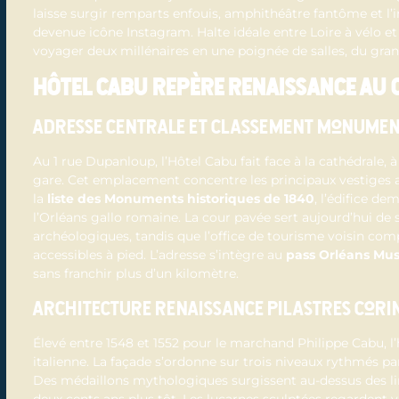
laisse surgir remparts enfouis, amphithéâtre fantôme et l’
devenue icône Instagram. Halte idéale entre Loire à vélo e
voyager deux millénaires en une poignée de salles, du gr
Hôtel Cabu repère Renaissance au 
Adresse centrale et classement monumen
Au 1 rue Dupanloup, l’Hôtel Cabu fait face à la cathédrale, 
gare. Cet emplacement concentre les principaux vestiges a
la
liste des Monuments historiques de 1840
, l’édifice d
l’Orléans gallo romaine. La cour pavée sert aujourd’hui de s
archéologiques, tandis que l’office de tourisme voisin comp
accessibles à pied. L’adresse s’intègre au
pass Orléans Mu
sans franchir plus d’un kilomètre.
Architecture Renaissance pilastres corint
Élevé entre 1548 et 1552 pour le marchand Philippe Cabu, l’h
italienne. La façade s’ordonne sur trois niveaux rythmés p
Des médaillons mythologiques surgissent au-dessus des lint
deux cents ans plus tôt. Les lucarnes sculptées regardent v