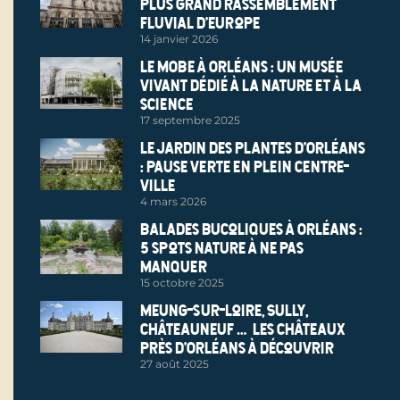
plus grand rassemblement
fluvial d’Europe
14 janvier 2026
Le MOBE à Orléans : un musée
vivant dédié à la nature et à la
science
17 septembre 2025
Le Jardin des Plantes d’Orléans
: pause verte en plein centre-
ville
4 mars 2026
Balades bucoliques à Orléans :
5 spots nature à ne pas
manquer
15 octobre 2025
Meung-sur-Loire, Sully,
Châteauneuf… Les châteaux
près d’Orléans à découvrir
27 août 2025