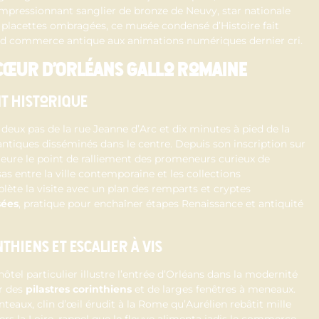
impressionnant sanglier de bronze de Neuvy, star nationale
t placettes ombragées, ce musée condensé d’Histoire fait
and commerce antique aux animations numériques dernier cri.
cœur d’Orléans gallo romaine
t historique
à deux pas de la rue Jeanne d’Arc et dix minutes à pied de la
ntiques disséminés dans le centre. Depuis son inscription sur
emeure le point de ralliement des promeneurs curieux de
as entre la ville contemporaine et les collections
lète la visite avec un plan des remparts et cryptes
sées
, pratique pour enchaîner étapes Renaissance et antiquité
hiens et escalier à vis
ôtel particulier illustre l’entrée d’Orléans dans la modernité
ar des
pilastres corinthiens
et de larges fenêtres à meneaux.
eaux, clin d’œil érudit à la Rome qu’Aurélien rebâtit mille
ers la Loire, rappel que le fleuve alimenta jadis le commerce