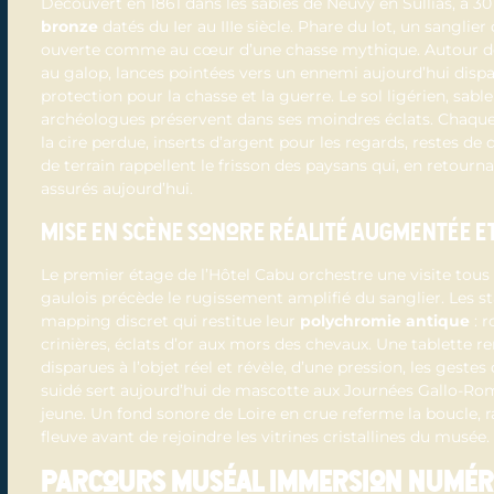
Découvert en 1861 dans les sables de Neuvy en Sullias, à 
bronze
datés du Ier au IIIe siècle. Phare du lot, un sanglie
ouverte comme au cœur d’une chasse mythique. Autour de
au galop, lances pointées vers un ennemi aujourd’hui dispar
protection pour la chasse et la guerre. Le sol ligérien, sabl
archéologues préservent dans ses moindres éclats. Chaque p
la cire perdue, inserts d’argent pour les regards, restes de 
de terrain rappellent le frisson des paysans qui, en retourn
assurés aujourd’hui.
Mise en scène sonore réalité augmentée e
Le premier étage de l’Hôtel Cabu orchestre une visite tou
gaulois précède le rugissement amplifié du sanglier. Les s
mapping discret qui restitue leur
polychromie antique
: r
crinières, éclats d’or aux mors des chevaux. Une tablette r
disparues à l’objet réel et révèle, d’une pression, les geste
suidé sert aujourd’hui de mascotte aux Journées Gallo-Rom
jeune. Un fond sonore de Loire en crue referme la boucle, 
fleuve avant de rejoindre les vitrines cristallines du musée.
Parcours muséal immersion numériq