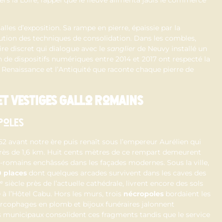
alles d’exposition. Sa rampe en pierre, épaissie par la
ution des techniques de consolidation. Dans les combles,
ire discret qui dialogue avec le
sanglier
de Neuvy installé un
 de dispositifs numériques entre 2014 et 2017 ont respecté la
a Renaissance et l’Antiquité que raconte chaque pierre de
t vestiges gallo romains
poles
52 avant notre ère puis renaît sous l’empereur Aurélien qui
ès de 1,6 km. Huit cents mètres de ce rempart demeurent
lo-romains enchâssés dans les façades modernes. Sous la ville,
 places
dont quelques arcades survivent dans les caves des
IIᵉ siècle près de l’actuelle cathédrale, livrent encore des sols
 l’Hôtel Cabu. Hors les murs, trois
nécropoles
bordaient les
sarcophages en plomb et bijoux funéraires jalonnent
s municipaux consolident ces fragments tandis que le service