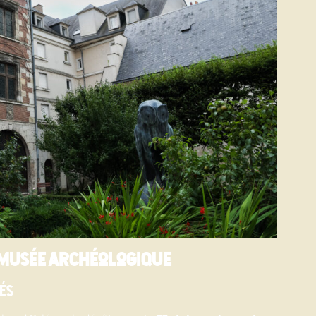
u musée archéologique
és