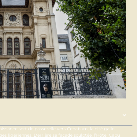
aissance sert de passerelle vers Cenabum, la cité gallo-
ges ligériennes. Derrière sa façade sculptée, l’Hôtel Cabu