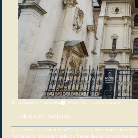
Brasserie Madeleine
mercredi 1 octobre 2025
Table des matières
Au pied de la cathédrale d’Orléans, un hôtel particulier Ren
romaine qui bruissait jadis du fracas des légions et des bar