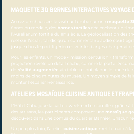
Maquette 3D bornes interactives voyage 
Au rez-de-chaussée, le visiteur tombe sur une
maquette 3
flancs du modèle, des
bornes tactiles
déclenchent un timel
l’Aurelianum fortifié du IIIᵉ siècle. La géolocalisation des
réel sur l’écran, tandis qu’un commentaire audio court égr
jusque dans le port ligérien et voir les barges charger vin e
Pour les enfants, un mode « mission centurion » transforme 
projection révèle un détail caché, comme la porte Décumane
de
réalité augmentée
via tablette, qui plaque le tracé du r
moins de cinq minutes du musée. Un moyen simple de faire 
monter l’escalier Renaissance.
Ateliers mosaïque cuisine antique et fra
L’Hôtel Cabu joue la carte « week-end en famille » grâce à tr
des artisans, les participants composent une
mosaïque ga
découvert dans une domus du quartier Bannier. Chacun rep
Un peu plus loin, l’atelier
cuisine antique
met la main à la