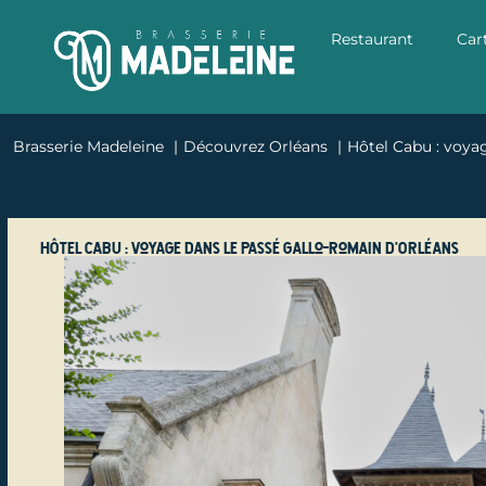
Restaurant
Car
Brasserie Madeleine
Découvrez Orléans
Hôtel Cabu : voya
Hôtel Cabu : voyage dans le passé gallo-romain d’Orléans