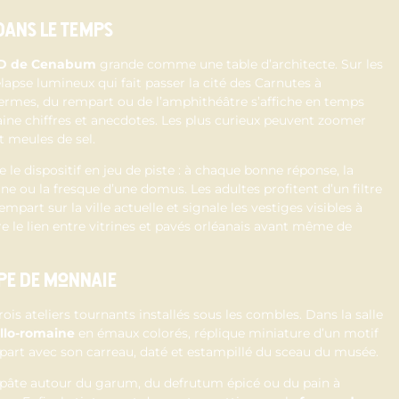
dans le temps
D de Cenabum
grande comme une table d’architecte. Sur les
apse lumineux qui fait passer la cité des Carnutes à
 thermes, du rempart ou de l’amphithéâtre s’affiche en temps
aine chiffres et anecdotes. Les plus curieux peuvent zoomer
t meules de sel.
le dispositif en jeu de piste : à chaque bonne réponse, la
 ou la fresque d’une domus. Les adultes profitent d’un filtre
empart sur la ville actuelle et signale les vestiges visibles à
le lien entre vitrines et pavés orléanais avant même de
ppe de monnaie
ois ateliers tournants installés sous les combles. Dans la salle
llo-romaine
en émaux colorés, réplique miniature d’un motif
art avec son carreau, daté et estampillé du sceau du musée.
 pâte autour du garum, du defrutum épicé ou du pain à