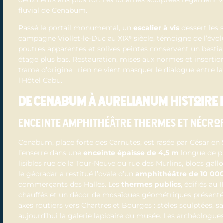
fluvial de Cenabum.
Passé le portail monumental, un
escalier à vis
dessert les s
campagne Viollet-le-Duc au XIXᵉ siècle, témoigne de l’évol
poutres apparentes et solives peintes conservent un bestia
étage plus bas. Restauration, mises aux normes et insertion
trame d’origine : rien ne vient masquer le dialogue entre l
l’Hôtel Cabu.
De Cenabum à Aurelianum histoire e
Enceinte amphithéâtre thermes et nécro
Cenabum, place forte des Carnutes, est rasée par César en 
l’enserre dans une
enceinte épaisse de 4,5 m
longue de pr
lisibles rue de la Tour-Neuve ou rue des Murlins, blocs gal
le géoradar a restitué l’ovale d’un
amphithéâtre de 10 000
commerçants des Halles. Les
thermes publics
, édifiés au 
chauffés et un décor de mosaïques géométriques présenté à
axes routiers vers Chartres et Bourges : stèles sculptées, 
aujourd’hui la galerie lapidaire du musée. Les archéologue