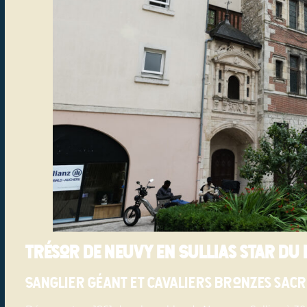
Trésor de Neuvy en Sullias star d
Sanglier géant et cavaliers bronzes sacr