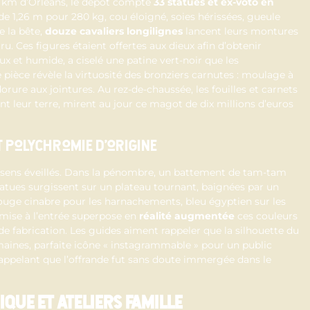
30 km d’Orléans, le dépôt compte
33 statues et ex-voto en
r de 1,26 m pour 280 kg, cou éloigné, soies hérissées, gueule
 la bête,
douze cavaliers longilignes
lancent leurs montures
u. Ces figures étaient offertes aux dieux afin d’obtenir
eux et humide, a ciselé une patine vert-noir que les
ièce révèle la virtuosité des bronziers carnutes : moulage à
dorure aux jointures. Au rez-de-chaussée, les fouilles et carnets
ant leur terre, mirent au jour ce magot de dix millions d’euros
t polychromie d’origine
s sens éveillés. Dans la pénombre, un battement de tam-tam
tatues surgissent sur un plateau tournant, baignées par un
ouge cinabre pour les harnachements, bleu égyptien sur les
emise à l’entrée superpose en
réalité augmentée
ces couleurs
s de fabrication. Les guides aiment rappeler que la silhouette du
aines, parfaite icône « instagrammable » pour un public
rappelant que l’offrande fut sans doute immergée dans le
ue et ateliers famille