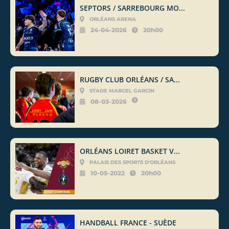
SEPTORS / SARREBOURG MO...
ORLÉANS ARENA
24-04-2026
20h00
RUGBY CLUB ORLÉANS / SA...
STADE MARCEL GARCIN
08-03-2026
ORLÉANS LOIRET BASKET V...
PALAIS DES SPORTS D'ORLÉANS
10-05-2022
20h00
HANDBALL FRANCE - SUÈDE