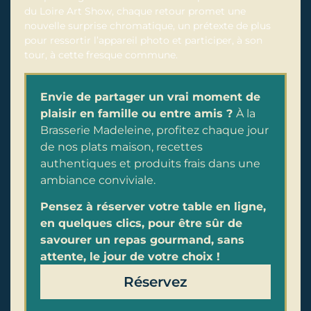
du Loire Art Show, chaque retour promet une
nouvelle surprise chromatique, un prétexte de plus
pour ressortir l’appareil photo et participer, à son
tour, à cette fresque commune.
Envie de partager un vrai moment de
plaisir en famille ou entre amis ?
À la
Brasserie Madeleine, profitez chaque jour
de nos plats maison, recettes
authentiques et produits frais dans une
ambiance conviviale.
Pensez à réserver votre table en ligne,
en quelques clics, pour être sûr de
savourer un repas gourmand, sans
attente, le jour de votre choix !
Réservez