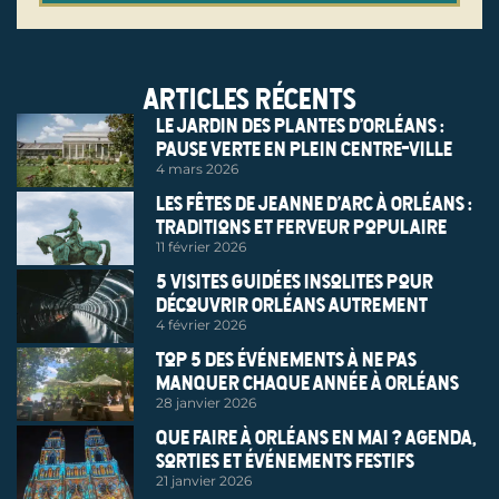
Articles récents
Le Jardin des Plantes d’Orléans :
pause verte en plein centre-ville
4 mars 2026
Les Fêtes de Jeanne d’Arc à Orléans :
traditions et ferveur populaire
11 février 2026
5 visites guidées insolites pour
découvrir Orléans autrement
4 février 2026
Top 5 des événements à ne pas
manquer chaque année à Orléans
28 janvier 2026
Que faire à Orléans en mai ? Agenda,
sorties et événements festifs
21 janvier 2026